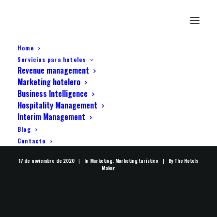
Home
Servicios para hoteles
Revenue management
Marketing hotelero
Business Intelligence
Hospitality Management
Interim Management
Blog
Como decorar un hotel
Contacto
17 de noviembre de 2020
|
In
Marketing
,
Marketing turístico
|
By
The Hotels
Maker