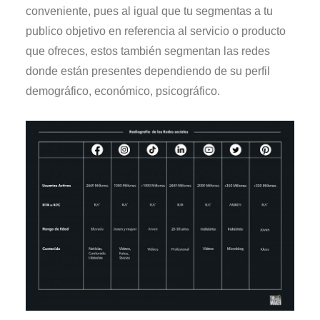
conveniente, pues al igual que tu segmentas a tu
publico objetivo en referencia al servicio o producto
que ofreces, estos también segmentan las redes
donde están presentes dependiendo de su perfil
demográfico, económico, psicográfico.