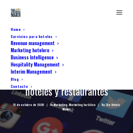
Home
Servicios para hoteles
Revenue management
Marketing hotelero
Business Intelligence
Hospitality Management
Interim Management
Community Manager para
Blog
hoteles y restaurantes
Contacto
15 de octubre de 2020
|
In
Marketing
,
Marketing turístico
|
By
The Hotels
Maker