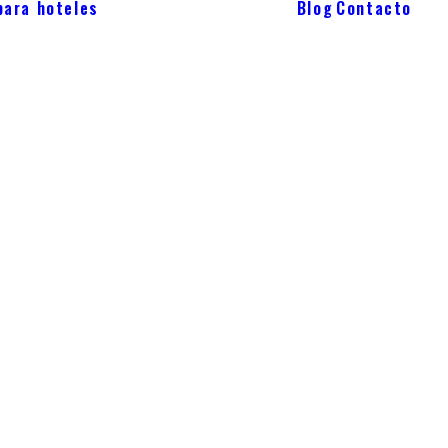
para hoteles
Blog
Contacto
Revenue
management
Marketing hotelero
Business Intelligence
Hospitality
Management
Interim Management
nce